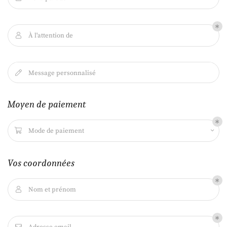
Une questio
À l'attention de

L'institut
09 82 56 29 2
univers Myspa
Message personnalisé

s réalisations
Moyen de paiement
os produits
Nos tarifs
Mode de paiement

Restez infor
Avis
Vos coordonnées
Inscription News
Actualités
Contact
Nom et prénom

Bon cadeau
Rejoignez-nous
