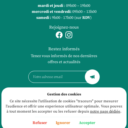
mardi et jeudi
: 09h00 – 19h00
mercredi et vendredi
:
09h00 – 13h00
samedi :
9h00 - 17h00 (sur
RDV
)
Rejoignez-nous
Restez informés
Tenez vous informés de nos dernières
offres et actualités
Gestion des cookies
Mentions Légales
Conditions générales d'utilisation
Ce site nécessite l'utilisation de cookies "traceurs" pour mesurer
Politique de confidentialité
l'audience et offrir une experience utilisateur optimale. Vous pouvez
Gestion des cookies
à tout moment les accepter ou les refuser depuis
notre page dédiée
.
Sitemap
Refuser
Ignorer
Accepter