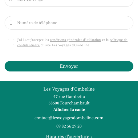
Adresse email
Numéro de téléphone

J'ai lu et j'accepte les
conditions générales d'utilisation
et la
politique de
confidentialité
du site
Les Voyages d'Ombeline
Envoyer
Les Voyages d'Ombeline
47 rue Gambetta
58600 Fourchambault
Afficher la carte
09 82 56 29 20
Horaires d'ouverture :