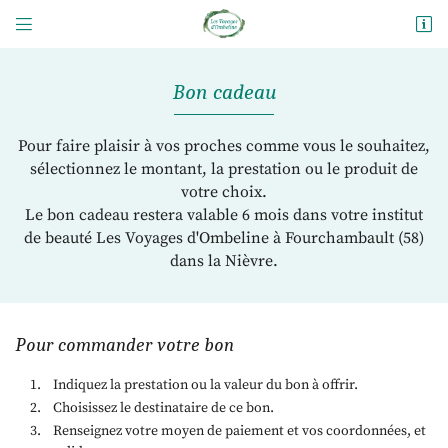


47 rue Gambetta
58600 Fourchambault
09 82 56 29 20
Bon cadeau
Pour faire plaisir à vos proches comme vous le souhaitez,
sélectionnez le montant, la prestation ou le produit de
votre choix.
Le bon cadeau restera valable 6 mois dans votre institut
de beauté Les Voyages d'Ombeline à Fourchambault (58)
dans la Nièvre.
Adresse email de réception

Pour commander votre bon
En cochant cette case, vous consentez à recevoir nos propositions commerciales à
l'adresse email indiqué ci-dessus. Vous pouvez vous désinscrire à tout moment en
utilisant
le formulaire de désinscription
.
Indiquez la prestation ou la valeur du bon à offrir.
Choisissez le destinataire de ce bon.
Inscription
Renseignez votre moyen de paiement et vos coordonnées, et