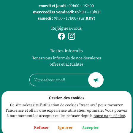
mardi et jeudi
: 09h00 – 19h00
mercredi et vendredi
:
09h00 – 13h00
samedi :
9h00 - 17h00 (sur
RDV
)
Rejoignez-nous
Restez informés
Tenez vous informés de nos dernières
offres et actualités
Gestion des cookies
Mentions Légales
Conditions générales d'utilisation
Ce site nécessite l'utilisation de cookies "traceurs" pour mesurer
Politique de confidentialité
l'audience et offrir une experience utilisateur optimale. Vous pouvez
Gestion des cookies
à tout moment les accepter ou les refuser depuis
notre page dédiée
.
Sitemap
Refuser
Ignorer
Accepter