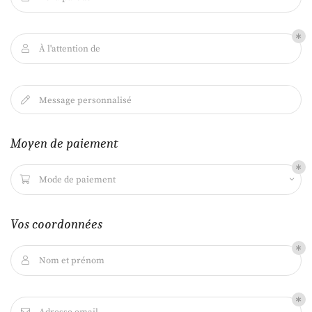
Une questio
À l'attention de

L'institut
09 82 56 29 2
univers Myspa
Message personnalisé

s réalisations
Moyen de paiement
os produits
Nos tarifs
Mode de paiement

Restez infor
Avis
Vos coordonnées
Inscription News
Actualités
Contact
Nom et prénom

Bon cadeau
Rejoignez-nous
