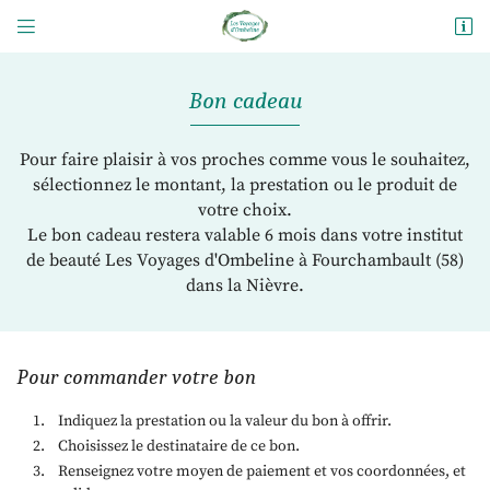


47 rue Gambetta
58600 Fourchambault
09 82 56 29 20
Bon cadeau
Pour faire plaisir à vos proches comme vous le souhaitez,
sélectionnez le montant, la prestation ou le produit de
votre choix.
Le bon cadeau restera valable 6 mois dans votre institut
de beauté Les Voyages d'Ombeline à Fourchambault (58)
dans la Nièvre.
Adresse email de réception

Pour commander votre bon
En cochant cette case, vous consentez à recevoir nos propositions commerciales à
l'adresse email indiqué ci-dessus. Vous pouvez vous désinscrire à tout moment en
utilisant
le formulaire de désinscription
.
Indiquez la prestation ou la valeur du bon à offrir.
Choisissez le destinataire de ce bon.
Inscription
Renseignez votre moyen de paiement et vos coordonnées, et