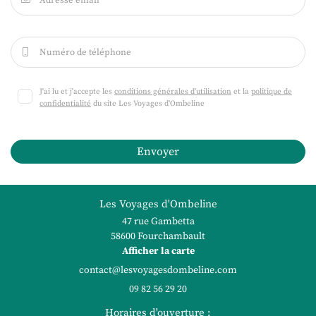
Adresse email
Numéro de téléphone

J'ai lu et j'accepte les
conditions générales d'utilisation
et la
politique de
confidentialité
du site
Les Voyages d'Ombeline
Envoyer
Les Voyages d'Ombeline
47 rue Gambetta
58600 Fourchambault
Afficher la carte
09 82 56 29 20
Horaires d'ouverture :