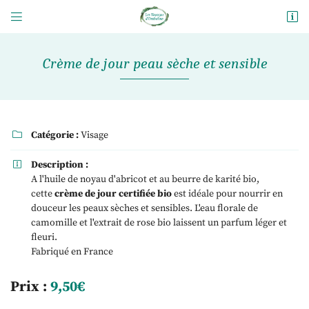


47 rue Gambetta
58600 Fourchambault
09 82 56 29 20
Crème de jour peau sèche et sensible
Catégorie :
Visage

Description :

A l'huile de noyau d'abricot et au beurre de karité bio,
cette
crème de jour certifiée bio
est idéale pour nourrir en
douceur les peaux sèches et sensibles. L'eau florale de
Adresse email de réception

camomille et l'extrait de rose bio laissent un parfum léger et
fleuri.
En cochant cette case, vous consentez à recevoir nos propositions commerciales à
l'adresse email indiqué ci-dessus. Vous pouvez vous désinscrire à tout moment en
Fabriqué en France
utilisant
le formulaire de désinscription
.
Prix :
9,50€
Inscription