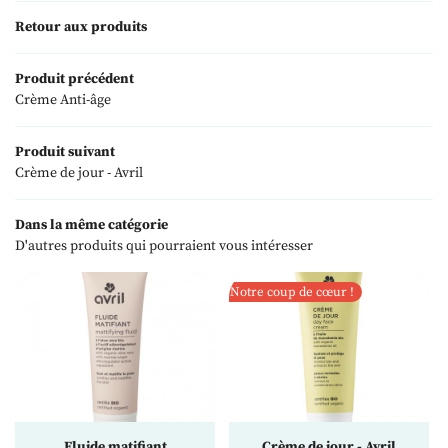
L'institut
Retour aux produits
09 82 56 29 2
univers Myspa
Produit précédent
s réalisations
Crème Anti-âge
os produits
Produit suivant
Nos tarifs
Crème de jour - Avril
Restez infor
Avis
Dans la même catégorie
Inscription News
Actualités
D'autres produits qui pourraient vous intéresser
Contact
Notre coup de cœur !

Bon cadeau
Rejoignez-nous
Fluide matifiant
Crème de jour - Avril