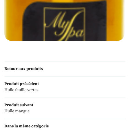
Une questio
L'institut
09 82 56 29 2
univers Myspa
s réalisations
os produits
Retour aux produits
Nos tarifs
Produit précédent
Restez infor
Avis
Huile feuille vertes
Inscription News
Actualités
Produit suivant
Huile mangue
Contact
Bon cadeau
Rejoignez-nous
Dans la même catégorie