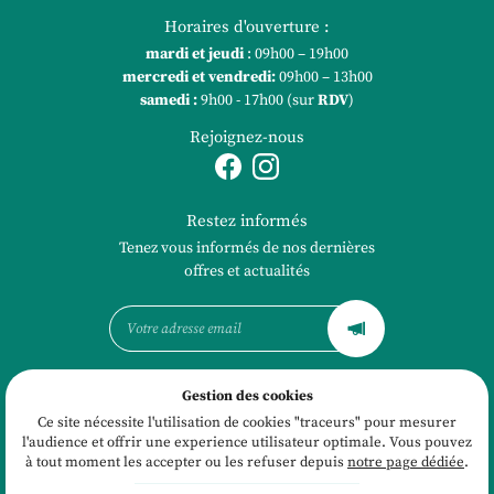
Horaires d'ouverture :
mardi et jeudi
: 09h00 – 19h00
mercredi et vendredi
:
09h00 – 13h00
samedi :
9h00 - 17h00 (sur
RDV
)
Rejoignez-nous
Restez informés
Tenez vous informés de nos dernières
offres et actualités
Gestion des cookies
Mentions Légales
Conditions générales d'utilisation
Ce site nécessite l'utilisation de cookies "traceurs" pour mesurer
Politique de confidentialité
l'audience et offrir une experience utilisateur optimale. Vous pouvez
Gestion des cookies
à tout moment les accepter ou les refuser depuis
notre page dédiée
.
Sitemap