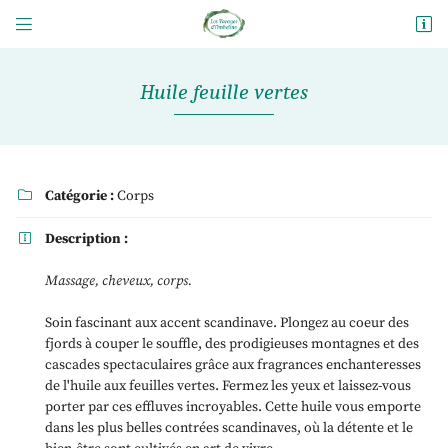


47 rue Gambetta
58600 Fourchambault
09 82 56 29 20
Huile feuille vertes
Catégorie :
Corps

Description :

Massage, cheveux, corps.
Adresse email de réception

Soin fascinant aux accent scandinave. Plongez au coeur des
fjords à couper le souffle, des prodigieuses montagnes et des
En cochant cette case, vous consentez à recevoir nos propositions commerciales à
l'adresse email indiqué ci-dessus. Vous pouvez vous désinscrire à tout moment en
cascades spectaculaires grâce aux fragrances enchanteresses
utilisant
le formulaire de désinscription
.
de l'huile aux feuilles vertes. Fermez les yeux et laissez-vous
porter par ces effluves incroyables. Cette huile vous emporte
Inscription
dans les plus belles contrées scandinaves, où la détente et le